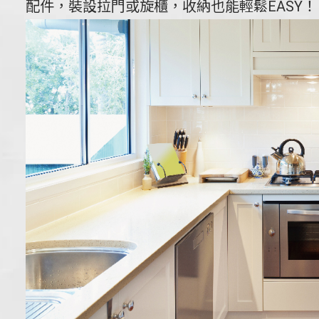
配件，裝設拉門或旋櫃，收納也能輕鬆EASY！