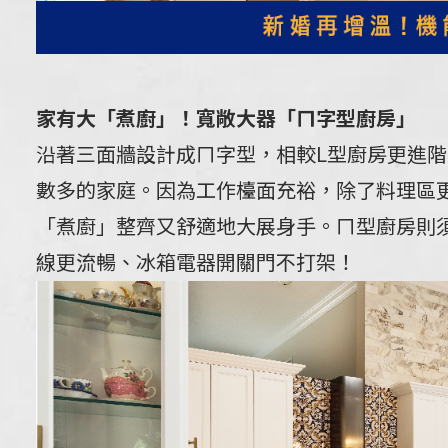
家有大「煮廚」！寬敞大器「ㄇ字型廚房」
沿著三面牆設計成ㄇ字型，相較L型廚房更進
數多的家庭。因為工作檯面充裕，除了料理區
「煮廚」整齊又舒適地大展身手。ㄇ型廚房則須
線更流暢、冰箱電器開關門不打架！