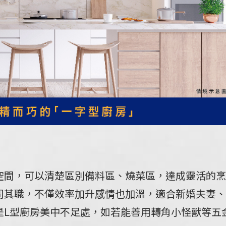
空間，可以清楚區別備料區、燒菜區，達成靈活的烹
司其職，不僅效率加升感情也加溫，適合新婚夫妻、
是L型廚房美中不足處，如若能善用轉角小怪獸等五